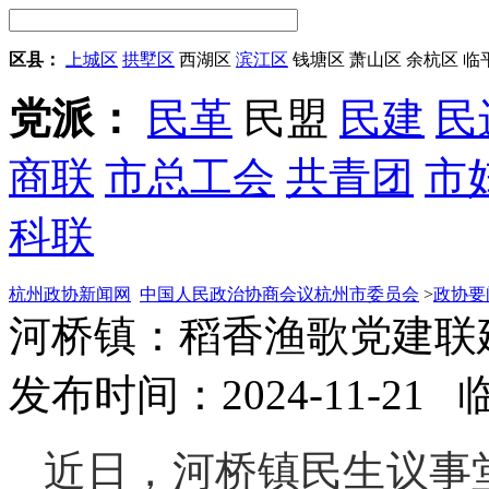
区县：
上城区
拱墅区
西湖区
滨江区
钱塘区
萧山区
余杭区
临
党派：
民革
民盟
民建
民
商联
市总工会
共青团
市
科联
杭州政协新闻网
中国人民政治协商会议杭州市委员会
>
政协要
河桥镇：稻香渔歌党建联
发布时间：2024-11-21
近日，河桥镇民生议事