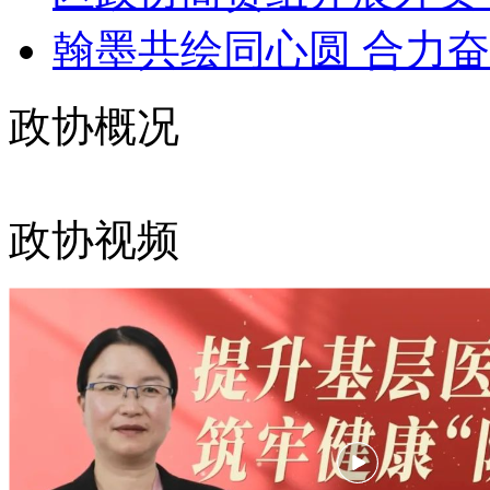
翰墨共绘同心圆 合力奋进
政协概况
政协视频