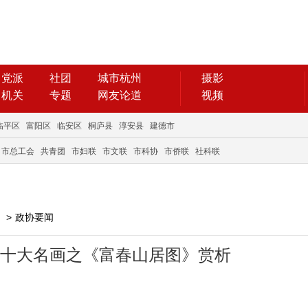
党派
社团
城市杭州
摄影
机关
专题
网友论道
视频
临平区
富阳区
临安区
桐庐县
淳安县
建德市
市总工会
共青团
市妇联
市文联
市科协
市侨联
社科联
>
政协要闻
国十大名画之《富春山居图》赏析