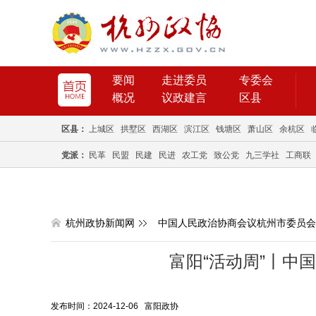
要闻
走进委员
专委会
概况
议政建言
区县
区县：
上城区
拱墅区
西湖区
滨江区
钱塘区
萧山区
余杭区
党派：
民革
民盟
民建
民进
农工党
致公党
九三学社
工商联
杭州政协新闻网
中国人民政治协商会议杭州市委员会
富阳“活动周”丨中
发布时间：2024-12-06 富阳政协