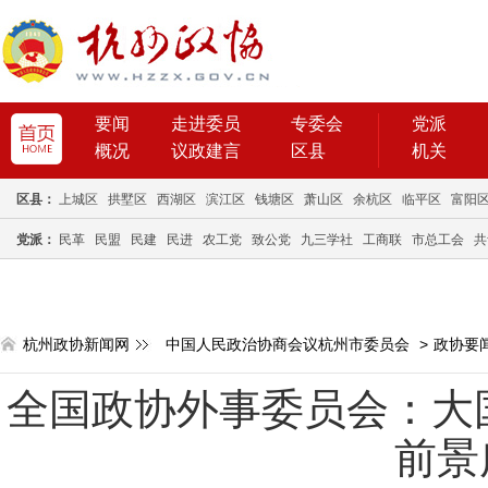
要闻
走进委员
专委会
党派
概况
议政建言
区县
机关
区县：
上城区
拱墅区
西湖区
滨江区
钱塘区
萧山区
余杭区
临平区
富阳
党派：
民革
民盟
民建
民进
农工党
致公党
九三学社
工商联
市总工会
共
杭州政协新闻网
中国人民政治协商会议杭州市委员会
>
政协要
全国政协外事委员会：大
前景