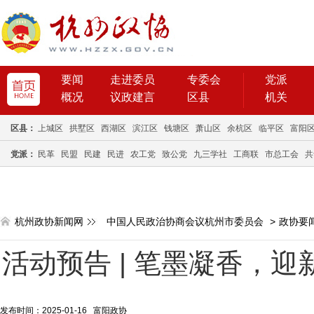
要闻
走进委员
专委会
党派
概况
议政建言
区县
机关
区县：
上城区
拱墅区
西湖区
滨江区
钱塘区
萧山区
余杭区
临平区
富阳
党派：
民革
民盟
民建
民进
农工党
致公党
九三学社
工商联
市总工会
共
杭州政协新闻网
中国人民政治协商会议杭州市委员会
>
政协要
活动预告 | 笔墨凝香，
发布时间：2025-01-16 富阳政协