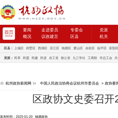
要闻
走进委员
专委会
党派
概况
议政建言
区县
机关
区县：
上城区
拱墅区
西湖区
滨江区
钱塘区
萧山区
余杭区
临平区
富阳
党派：
民革
民盟
民建
民进
农工党
致公党
九三学社
工商联
市总工会
共
杭州政协新闻网
中国人民政治协商会议杭州市委员会
>
政协要
区政协文史委召开2
发布时间：2025-01-20 钱塘政协