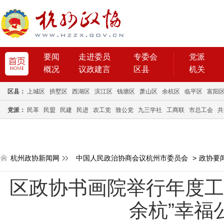
要闻
走进委员
专委会
党派
概况
议政建言
区县
机关
区县：
上城区
拱墅区
西湖区
滨江区
钱塘区
萧山区
余杭区
临平区
富阳
党派：
民革
民盟
民建
民进
农工党
致公党
九三学社
工商联
市总工会
共
杭州政协新闻网
中国人民政治协商会议杭州市委员会
>
政协要
区政协书画院举行年度工
余杭”幸福