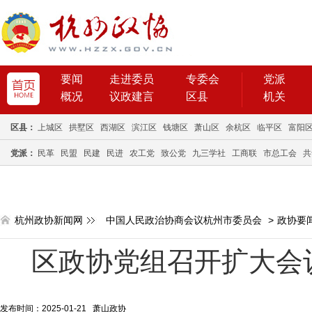
要闻
走进委员
专委会
党派
概况
议政建言
区县
机关
区县：
上城区
拱墅区
西湖区
滨江区
钱塘区
萧山区
余杭区
临平区
富阳
党派：
民革
民盟
民建
民进
农工党
致公党
九三学社
工商联
市总工会
共
杭州政协新闻网
中国人民政治协商会议杭州市委员会
>
政协要
区政协党组召开扩大会
发布时间：2025-01-21 萧山政协