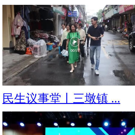
民生议事堂丨三墩镇 ...