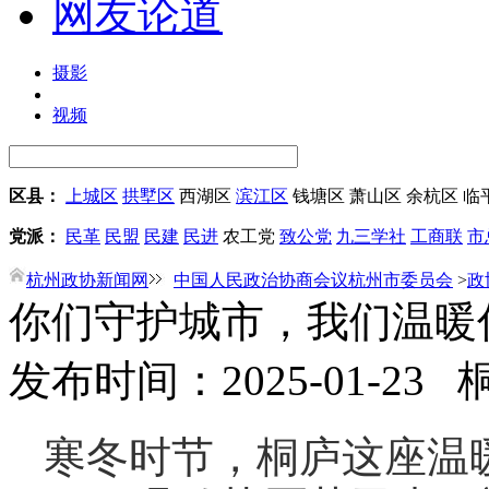
网友论道
摄影
视频
区县：
上城区
拱墅区
西湖区
滨江区
钱塘区
萧山区
余杭区
临
党派：
民革
民盟
民建
民进
农工党
致公党
九三学社
工商联
市
杭州政协新闻网
中国人民政治协商会议杭州市委员会
>
政
你们守护城市，我们温暖
发布时间：2025-01-23
寒冬时节，桐庐这座温