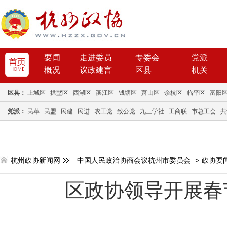
要闻
走进委员
专委会
党派
概况
议政建言
区县
机关
区县：
上城区
拱墅区
西湖区
滨江区
钱塘区
萧山区
余杭区
临平区
富阳
党派：
民革
民盟
民建
民进
农工党
致公党
九三学社
工商联
市总工会
共
杭州政协新闻网
中国人民政治协商会议杭州市委员会
>
政协要
区政协领导开展春