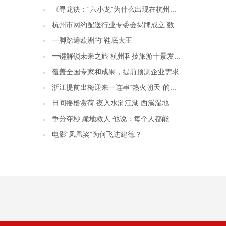
《寻龙诀：“六小龙”为什么出现在杭州...
杭州市网约配送行业专委会揭牌成立 数...
一脚踏遍欧洲的“鞋底大王”
一键解锁未来之旅 杭州科技旅游十景发...
覆盖全国专家和成果，提前预测企业需求...
浙江提前出梅迎来一连串“热火朝天”的...
日间摇橹赏荷 夜入水浒江湖 西溪湿地...
争分夺秒 跪地救人 他说：每个人都能...
电影“凤凰奖”为何飞进建德？