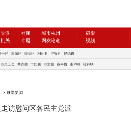
党派
社团
城市杭州
摄影
机关
专题
网友论道
视频
临平区
富阳区
临安区
桐庐县
淳安县
建德市
市总工会
共青团
市妇联
市文联
市科协
市侨联
社科联
>
政协要闻
队走访慰问区各民主党派