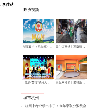
：李佳萌
政协视频
浙江政协《同心树》 ...
民生议事堂丨三墩镇 ...
政协“艺行”驿站入 ...
民生幸福谈丨老城焕 ...
城市杭州
杭州中考成绩出来了！今年录取分数线会...