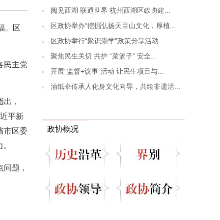
阅见西湖 联通世界 杭州西湖区政协建...
区政协举办“挖掘弘扬天目山文化，厚植...
福。区
区政协举行“聚识崇学”政策分享活动
聚焦民生关切 共护 “菜篮子” 安全...
各民主党
开展“监督+议事”活动 让民生项目与...
油纸伞传承人化身文化向导，共绘非遗活...
指出，
习近平新
政协概况
省市区委
力。
点问题，