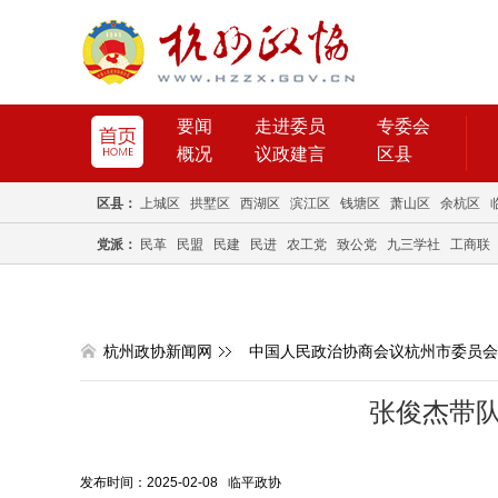
要闻
走进委员
专委会
概况
议政建言
区县
区县：
上城区
拱墅区
西湖区
滨江区
钱塘区
萧山区
余杭区
党派：
民革
民盟
民建
民进
农工党
致公党
九三学社
工商联
杭州政协新闻网
中国人民政治协商会议杭州市委员会
张俊杰带
发布时间：2025-02-08 临平政协