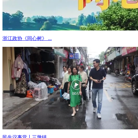
浙江政协《同心树》 ...
民生议事堂丨三墩镇 ...