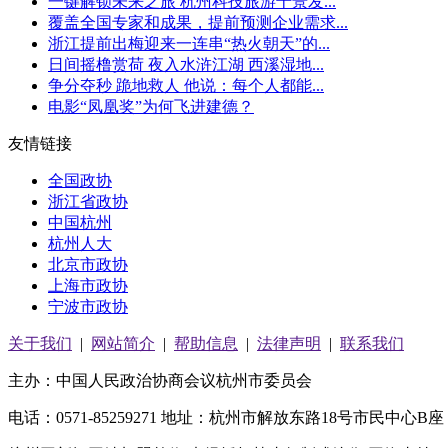
一键解锁未来之旅 杭州科技旅游十景发...
覆盖全国专家和成果，提前预测企业需求...
浙江提前出梅迎来一连串“热火朝天”的...
日间摇橹赏荷 夜入水浒江湖 西溪湿地...
争分夺秒 跪地救人 他说：每个人都能...
电影“凤凰奖”为何飞进建德？
友情链接
全国政协
浙江省政协
中国杭州
杭州人大
北京市政协
上海市政协
宁波市政协
关于我们
|
网站简介
|
帮助信息
|
法律声明
|
联系我们
主办：中国人民政治协商会议杭州市委员会
浙ICP备05064261号
电话：0571-85259271 地址：杭州市解放东路18号市民中心B座 