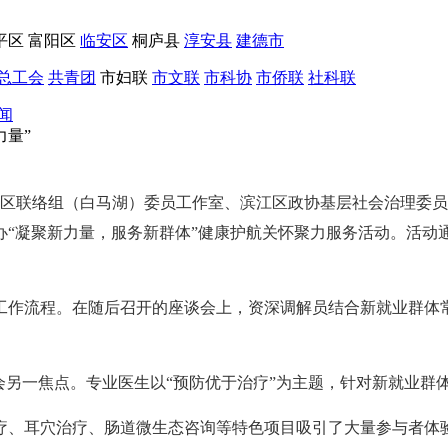
平区
富阳区
临安区
桐庐县
淳安县
建德市
总工会
共青团
市妇联
市文联
市科协
市侨联
社科联
闻
力量”
江区联络组（白马湖）委员工作室、滨江区政协基层社会治理委
“凝聚新力量，服务新群体”健康护航关怀聚力服务活动。活动通
工作流程。在随后召开的座谈会上，资深调解员结合新就业群体
会另一焦点。专业医生以“预防优于治疗”为主题，针对新就业群
疗、耳穴治疗、肠道微生态咨询等特色项目吸引了大量参与者体