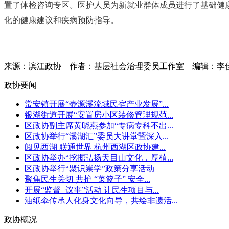
置了体检咨询专区。医护人员为新就业群体成员进行了基础健
化的健康建议和疾病预防指导。
来源：滨江政协
作者：基层社会治理委员工作室
编辑：李
政协要闻
常安镇开展“壶源溪流域民宿产业发展”...
银湖街道开展“安置房小区装修管理规范...
区政协副主席黄晓燕参加“专病专科不出...
区政协举行“溪湖汇”委员大讲堂暨深入...
阅见西湖 联通世界 杭州西湖区政协建...
区政协举办“挖掘弘扬天目山文化，厚植...
区政协举行“聚识崇学”政策分享活动
聚焦民生关切 共护 “菜篮子” 安全...
开展“监督+议事”活动 让民生项目与...
油纸伞传承人化身文化向导，共绘非遗活...
政协概况