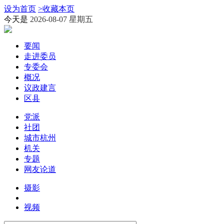
设为首页
>
收藏本页
今天是
2026-08-07 星期五
要闻
走进委员
专委会
概况
议政建言
区县
党派
社团
城市杭州
机关
专题
网友论道
摄影
视频