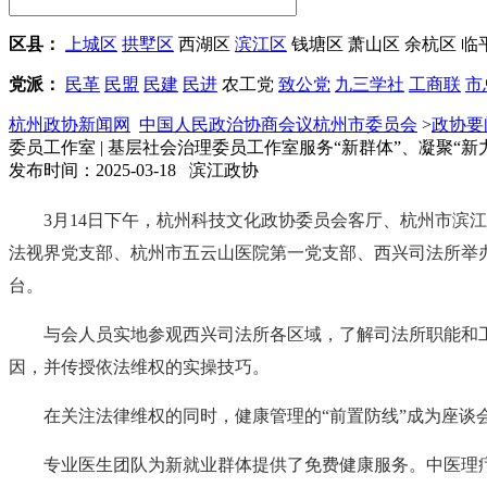
区县：
上城区
拱墅区
西湖区
滨江区
钱塘区
萧山区
余杭区
临
党派：
民革
民盟
民建
民进
农工党
致公党
九三学社
工商联
市
杭州政协新闻网
中国人民政治协商会议杭州市委员会
>
政协要
委员工作室 | 基层社会治理委员工作室服务“新群体”、凝聚“新
发布时间：2025-03-18 滨江政协
3月14日下午，杭州科技文化政协委员会客厅、杭州市滨
法视界党支部、杭州市五云山医院第一党支部、西兴司法所举办
台。
与会人员实地参观西兴司法所各区域，了解司法所职能和
因，并传授依法维权的实操技巧。
在关注法律维权的同时，健康管理的“前置防线”成为座谈
专业医生团队为新就业群体提供了免费健康服务。中医理