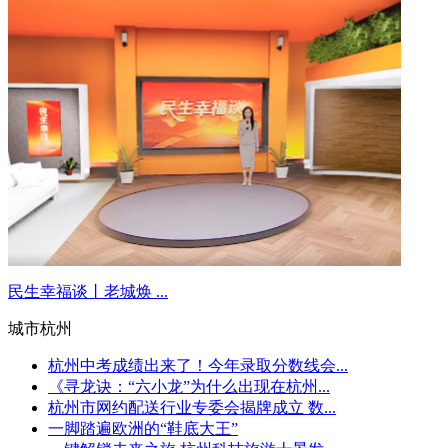
民生幸福谈丨老城焕 ...
城市杭州
杭州中考成绩出来了！今年录取分数线会...
《寻龙诀：“六小龙”为什么出现在杭州...
杭州市网约配送行业专委会揭牌成立 数...
一脚踏遍欧洲的“鞋底大王”