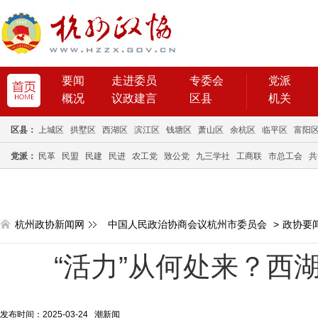
要闻
走进委员
专委会
党派
概况
议政建言
区县
机关
区县：
上城区
拱墅区
西湖区
滨江区
钱塘区
萧山区
余杭区
临平区
富阳
党派：
民革
民盟
民建
民进
农工党
致公党
九三学社
工商联
市总工会
共
杭州政协新闻网
中国人民政治协商会议杭州市委员会
>
政协要
“活力”从何处来？西
发布时间：2025-03-24 潮新闻