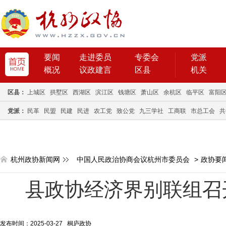
要闻
走进委员
专委会
党派
概况
议政建言
区县
机关
区县：
上城区
拱墅区
西湖区
滨江区
钱塘区
萧山区
余杭区
临平区
富阳
党派：
民革
民盟
民建
民进
农工党
致公党
九三学社
工商联
市总工会
共
杭州政协新闻网
中国人民政治协商会议杭州市委员会
>
政协要
县政协经济界别联组召
发布时间：2025-03-27 桐庐政协