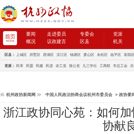
要闻
走进委员
专委会
党派
概况
议政建言
区县
机关
区县：
上城区
拱墅区
西湖区
滨江区
钱塘区
萧山区
余杭区
临平区
富阳
党派：
民革
民盟
民建
民进
农工党
致公党
九三学社
工商联
市总工会
共
杭州政协新闻网
中国人民政治协商会议杭州市委员会
>
政协要
浙江政协同心苑：如何加
协献