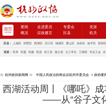
要闻
走进委员
专委会
党派
概况
议政建言
区县
机关
区县：
上城区
拱墅区
西湖区
滨江区
钱塘区
萧山区
余杭区
临平区
富阳
党派：
民革
民盟
民建
民进
农工党
致公党
九三学社
工商联
市总工会
共
杭州政协新闻网
中国人民政治协商会议杭州市委员会
>
政协要
西湖活动周丨《哪吒》成
——从“谷子文化