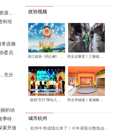
政协视频
资源，
进和培
服务设施
协委员
浙江政协《同心树》 ...
民生议事堂丨三墩镇 ...
，充分
政协“艺行”驿站入 ...
民生幸福谈丨老城焕 ...
美丽的动
城市杭州
淡季特
探索开放
杭州中考成绩出来了！今年录取分数线会...