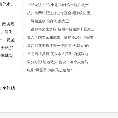
动分水、
《寻龙诀：“六小龙”为什么出现在杭州...
杭州市网约配送行业专委会揭牌成立 数...
一脚踏遍欧洲的“鞋底大王”
，政协履
一键解锁未来之旅 杭州科技旅游十景发...
振。针对
覆盖全国专家和成果，提前预测企业需求...
上，要坚
浙江提前出梅迎来一连串“热火朝天”的...
实美丽乡
日间摇橹赏荷 夜入水浒江湖 西溪湿地...
整体规划
争分夺秒 跪地救人 他说：每个人都能...
电影“凤凰奖”为何飞进建德？
：李佳萌