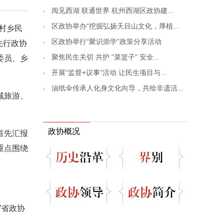
阅见西湖 联通世界 杭州西湖区政协建...
区政协举办“挖掘弘扬天目山文化，厚植...
村乡民
区政协举行“聚识崇学”政策分享活动
先行政协
聚焦民生关切 共护 “菜篮子” 安全...
委员、乡
开展“监督+议事”活动 让民生项目与...
油纸伞传承人化身文化向导，共绘非遗活...
域旅游、
政协概况
首先汇报
重点围绕
”省政协