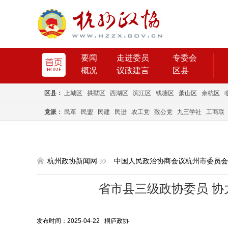
要闻
走进委员
专委会
概况
议政建言
区县
区县：
上城区
拱墅区
西湖区
滨江区
钱塘区
萧山区
余杭区
党派：
民革
民盟
民建
民进
农工党
致公党
九三学社
工商联
杭州政协新闻网
中国人民政治协商会议杭州市委员会
省市县三级政协委员 协
发布时间：2025-04-22 桐庐政协