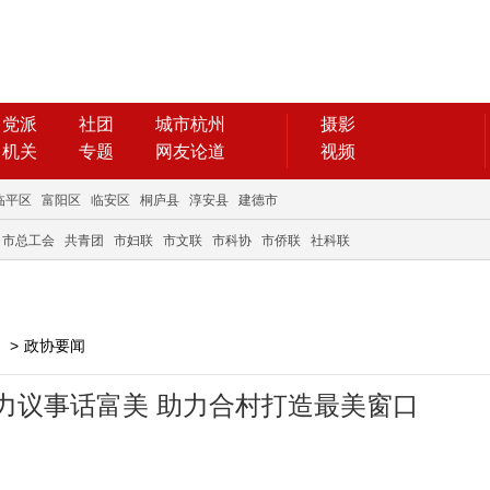
党派
社团
城市杭州
摄影
机关
专题
网友论道
视频
临平区
富阳区
临安区
桐庐县
淳安县
建德市
市总工会
共青团
市妇联
市文联
市科协
市侨联
社科联
>
政协要闻
力议事话富美 助力合村打造最美窗口