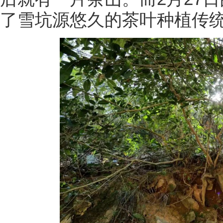
了雪坑源悠久的茶叶种植传