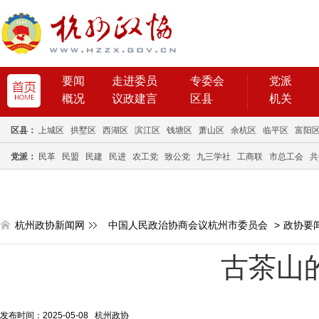
要闻
走进委员
专委会
党派
概况
议政建言
区县
机关
区县：
上城区
拱墅区
西湖区
滨江区
钱塘区
萧山区
余杭区
临平区
富阳
党派：
民革
民盟
民建
民进
农工党
致公党
九三学社
工商联
市总工会
共
杭州政协新闻网
中国人民政治协商会议杭州市委员会
>
政协要
古茶山的
发布时间：2025-05-08 杭州政协