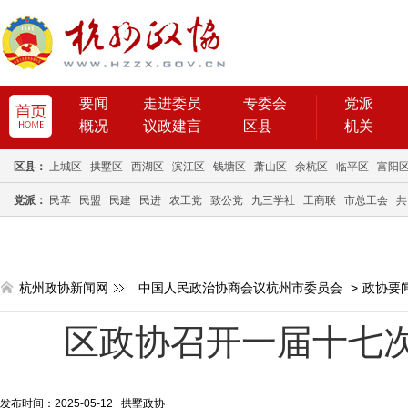
要闻
走进委员
专委会
党派
概况
议政建言
区县
机关
区县：
上城区
拱墅区
西湖区
滨江区
钱塘区
萧山区
余杭区
临平区
富阳
党派：
民革
民盟
民建
民进
农工党
致公党
九三学社
工商联
市总工会
共
杭州政协新闻网
中国人民政治协商会议杭州市委员会
>
政协要
区政协召开一届十七
发布时间：2025-05-12 拱墅政协