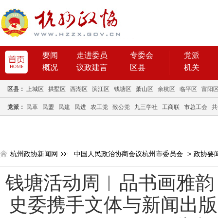
要闻
走进委员
专委会
党派
概况
议政建言
区县
机关
区县：
上城区
拱墅区
西湖区
滨江区
钱塘区
萧山区
余杭区
临平区
富阳
党派：
民革
民盟
民建
民进
农工党
致公党
九三学社
工商联
市总工会
共
杭州政协新闻网
中国人民政治协商会议杭州市委员会
>
政协要
钱塘活动周︱品书画雅韵
史委携手文体与新闻出版