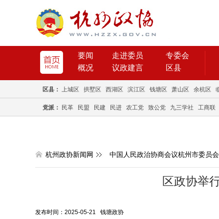
要闻
走进委员
专委会
概况
议政建言
区县
区县：
上城区
拱墅区
西湖区
滨江区
钱塘区
萧山区
余杭区
党派：
民革
民盟
民建
民进
农工党
致公党
九三学社
工商联
杭州政协新闻网
中国人民政治协商会议杭州市委员会
区政协举
发布时间：2025-05-21 钱塘政协