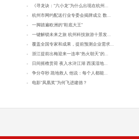
《寻龙诀：“六小龙”为什么出现在杭州...
杭州市网约配送行业专委会揭牌成立 数...
一脚踏遍欧洲的“鞋底大王”
一键解锁未来之旅 杭州科技旅游十景发...
覆盖全国专家和成果，提前预测企业需求...
浙江提前出梅迎来一连串“热火朝天”的...
日间摇橹赏荷 夜入水浒江湖 西溪湿地...
争分夺秒 跪地救人 他说：每个人都能...
电影“凤凰奖”为何飞进建德？