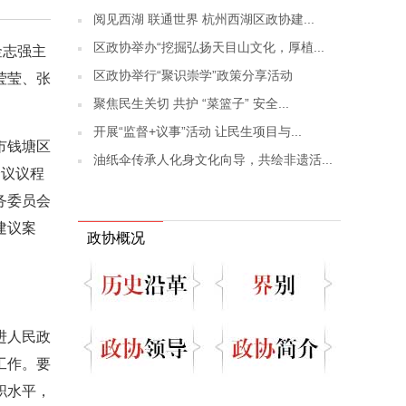
阅见西湖 联通世界 杭州西湖区政协建...
区政协举办“挖掘弘扬天目山文化，厚植...
金志强主
区政协举行“聚识崇学”政策分享活动
莹莹、张
聚焦民生关切 共护 “菜篮子” 安全...
开展“监督+议事”活动 让民生项目与...
市钱塘区
油纸伞传承人化身文化向导，共绘非遗活...
会议议程
务委员会
建议案
政协概况
进人民政
工作。要
职水平，