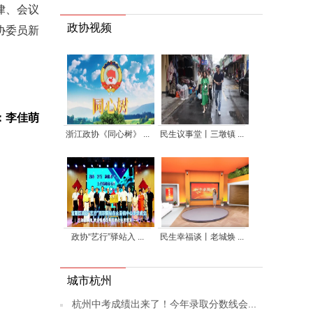
律、会议
政协视频
协委员新
：李佳萌
浙江政协《同心树》 ...
民生议事堂丨三墩镇 ...
政协“艺行”驿站入 ...
民生幸福谈丨老城焕 ...
城市杭州
杭州中考成绩出来了！今年录取分数线会...