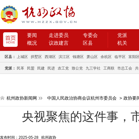
要闻
走进委员
专委会
党派
概况
议政建言
区县
机关
区县：
上城区
拱墅区
西湖区
滨江区
钱塘区
萧山区
余杭区
临平区
富阳
党派：
民革
民盟
民建
民进
农工党
致公党
九三学社
工商联
市总工会
共
杭州政协新闻网
中国人民政治协商会议杭州市委员会
>
政协要
央视聚焦的这件事，
发布时间：2025-05-28 杭州政协