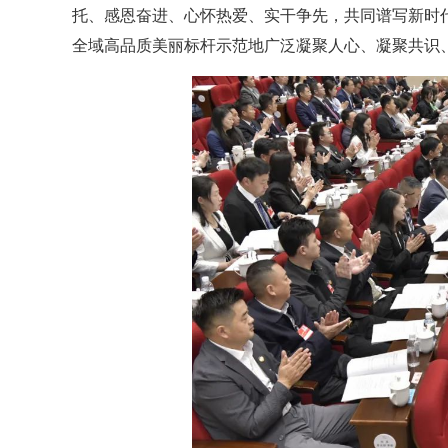
托、感恩奋进、心怀热爱、实干争先，共同谱写新时
全域高品质美丽标杆示范地广泛凝聚人心、凝聚共识