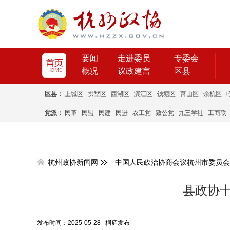
要闻
走进委员
专委会
概况
议政建言
区县
区县：
上城区
拱墅区
西湖区
滨江区
钱塘区
萧山区
余杭区
党派：
民革
民盟
民建
民进
农工党
致公党
九三学社
工商联
杭州政协新闻网
中国人民政治协商会议杭州市委员会
县政协
发布时间：2025-05-28 桐庐发布