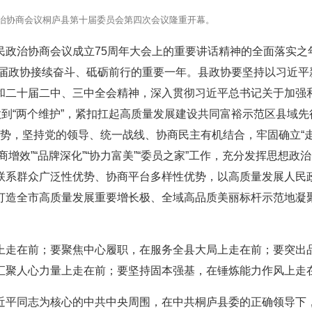
政治协商会议桐庐县第十届委员会第四次会议隆重开幕。
民政治协商会议成立75周年大会上的重要讲话精神的全面落实之
是本届政协接续奋斗、砥砺前行的重要一年。县政协要坚持以习近平
和二十届二中、三中全会精神，深入贯彻习近平总书记关于加强
做到“两个维护”，紧扣扛起高质量发展建设共同富裕示范区县域先
加快成势，坚持党的领导、统一战线、协商民主有机结合，牢固确立“
商增效”“品牌深化”“协力富美”“委员之家”工作，充分发挥思想政
联系群众广泛性优势、协商平台多样性优势，以高质量发展人民
打造全市高质量发展重要增长极、全域高品质美丽标杆示范地凝
上走在前；要聚焦中心履职，在服务全县大局上走在前；要突出
汇聚人心力量上走在前；要坚持固本强基，在锤炼能力作风上走
近平同志为核心的中共中央周围，在中共桐庐县委的正确领导下