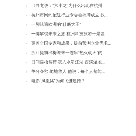
《寻龙诀：“六小龙”为什么出现在杭州...
杭州市网约配送行业专委会揭牌成立 数...
一脚踏遍欧洲的“鞋底大王”
一键解锁未来之旅 杭州科技旅游十景发...
覆盖全国专家和成果，提前预测企业需求...
浙江提前出梅迎来一连串“热火朝天”的...
日间摇橹赏荷 夜入水浒江湖 西溪湿地...
争分夺秒 跪地救人 他说：每个人都能...
电影“凤凰奖”为何飞进建德？