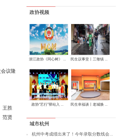
政协视频
浙江政协《同心树》 ...
民生议事堂丨三墩镇 ...
次会议隆
政协“艺行”驿站入 ...
民生幸福谈丨老城焕 ...
、王胜
、范贤
城市杭州
杭州中考成绩出来了！今年录取分数线会...