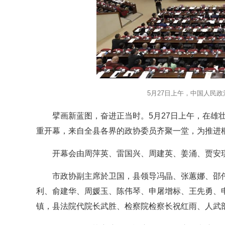
5月27日上午，中国人民
擘画新蓝图，奋进正当时。5月27日上午，在雄
重开幕，来自全县各界的政协委员齐聚一堂，为推进
开幕会由周萍英、雷国兴、周建英、姜涌、贾安
市政协副主席於卫国，县领导冯晶、张蕙娜、邵
利、俞建华、周媛玉、陈伟琴、申屠增标、王先勇、
镇，县法院代院长武胜、检察院检察长祝红雨、人武