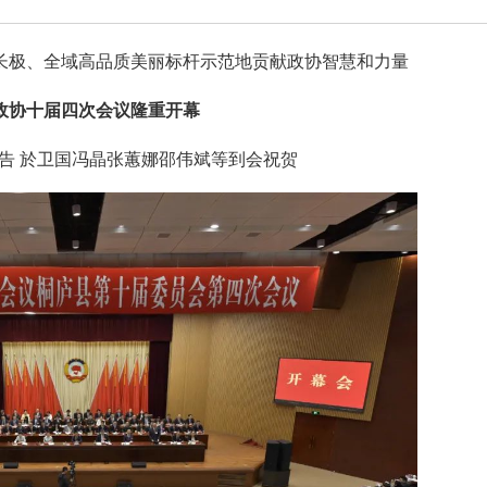
长极、全域高品质美丽标杆示范地贡献政协智慧和力量
政协十届四次会议隆重开幕
告 於卫国冯晶张蕙娜邵伟斌等到会祝贺