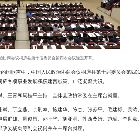
政治协商会议桐庐县第十届委员会第四次会议隆重开幕。
壮的国歌声中，中国人民政治协商会议桐庐县第十届委员会第四
桐庐各项事业发展积极建言献策、广泛凝聚共识。
琪、王青和周桂平主持，全体县政协常委在主席台就座。
伟斌、丁立燕、余荆棘、施建华、陈杰、张苏平、毛建标、吴涛
申屠群雄、周俊昌、孙叶华、胡亚明、扎西桑姆、范瑜、李世豪
部政委杨剑等到会祝贺并在主席台就座。