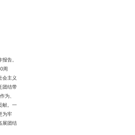
作报告。
0周
社会主义
泛团结带
显作为、
贡献。一
更为牢
拓展团结