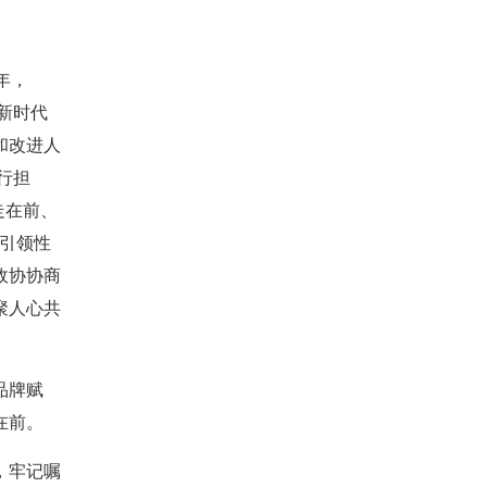
年，
新时代
和改进人
行担
走在前、
治引领性
政协协商
聚人心共
品牌赋
在前。
，牢记嘱