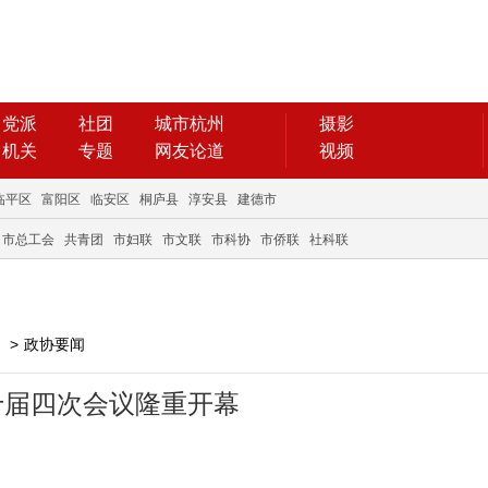
党派
社团
城市杭州
摄影
机关
专题
网友论道
视频
临平区
富阳区
临安区
桐庐县
淳安县
建德市
市总工会
共青团
市妇联
市文联
市科协
市侨联
社科联
>
政协要闻
十届四次会议隆重开幕