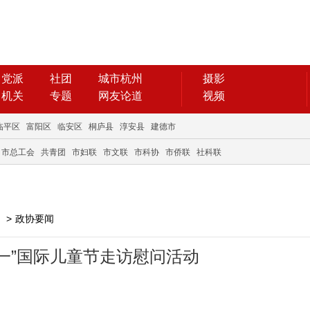
党派
社团
城市杭州
摄影
机关
专题
网友论道
视频
临平区
富阳区
临安区
桐庐县
淳安县
建德市
市总工会
共青团
市妇联
市文联
市科协
市侨联
社科联
>
政协要闻
一”国际儿童节走访慰问活动