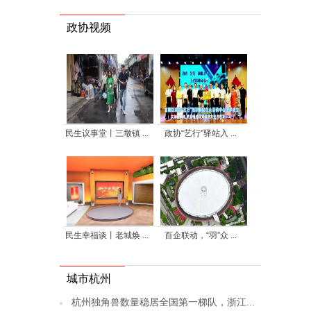
政协视频
民生议事堂丨三墩镇 ...
政协“艺行”驿站入 ...
民生幸福谈丨老城焕 ...
百企联动，“羽”众 ...
城市杭州
杭州独角兽数量稳居全国第一梯队，浙江...