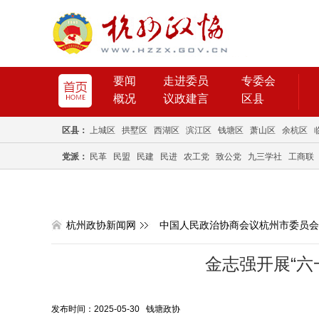
要闻
走进委员
专委会
概况
议政建言
区县
区县：
上城区
拱墅区
西湖区
滨江区
钱塘区
萧山区
余杭区
党派：
民革
民盟
民建
民进
农工党
致公党
九三学社
工商联
杭州政协新闻网
中国人民政治协商会议杭州市委员会
金志强开展“六
发布时间：2025-05-30 钱塘政协