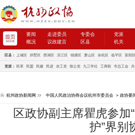
要闻
走进委员
专委会
党派
概况
议政建言
区县
机关
区县：
上城区
拱墅区
西湖区
滨江区
钱塘区
萧山区
余杭区
临平区
富阳
党派：
民革
民盟
民建
民进
农工党
致公党
九三学社
工商联
市总工会
共
杭州政协新闻网
中国人民政治协商会议杭州市委员会
>
政协要
区政协副主席瞿虎参加
护”界别