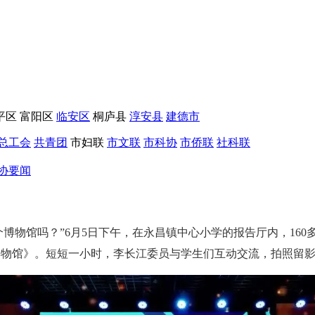
平区
富阳区
临安区
桐庐县
淳安县
建德市
总工会
共青团
市妇联
市文联
市科协
市侨联
社科联
协要闻
个博物馆吗？”6月5日下午，在永昌镇中心小学的报告厅内，1
m²博物馆》。短短一小时，李长江委员与学生们互动交流，拍照留