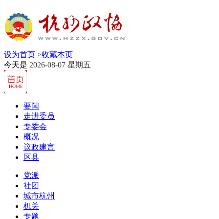
设为首页
>
收藏本页
今天是
2026-08-07 星期五
要闻
走进委员
专委会
概况
议政建言
区县
党派
社团
城市杭州
机关
专题