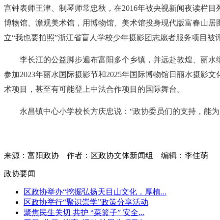
宫钟表师王津、制琴师常忠秋，在2016年被央视新闻夜读栏目列
博物馆、澹观美术馆，用博物馆、美术馆投身现代版富春山居
立“我也要拍照”浙江省盲人学校少年摄影团志愿者服务项目被
李长江的公益脚步遍布富阳多个乡镇，并远赴敦煌、丽水缙
参加2023年丽水国际摄影节和2025年国际博物馆日丽水
术项目，甚至有可能登上中法合作项目的国际舞台。
永昌镇中心小学校长方庆忠说：“政协委员们的支持，能
来源：富阳政协
作者：区政协文体新闻组
编辑：李佳萌
政协要闻
区政协举办“挖掘弘扬天目山文化，厚植...
区政协举行“聚识崇学”政策分享活动
聚焦民生关切 共护 “菜篮子” 安全...