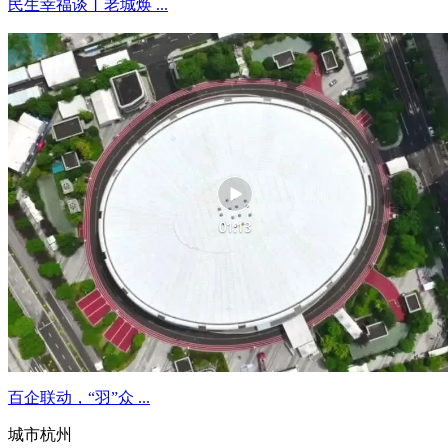
民生幸福谈丨老城焕 ...
百企联动，“羽”众 ...
城市杭州