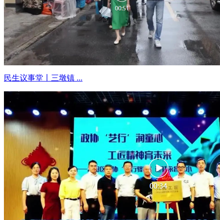
民生议事堂丨三墩镇 ...