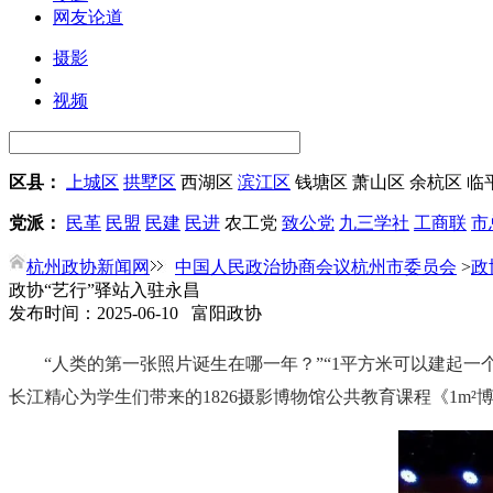
网友论道
摄影
视频
区县：
上城区
拱墅区
西湖区
滨江区
钱塘区
萧山区
余杭区
临
党派：
民革
民盟
民建
民进
农工党
致公党
九三学社
工商联
市
杭州政协新闻网
中国人民政治协商会议杭州市委员会
>
政
政协“艺行”驿站入驻永昌
发布时间：2025-06-10 富阳政协
“人类的第一张照片诞生在哪一年？”“1平方米可以建起一
长江精心为学生们带来的1826摄影博物馆公共教育课程《1