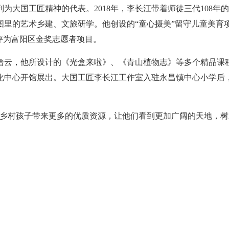
为大国工匠精神的代表。2018年，李长江带着师徒三代108年的
图里的艺术乡建、文旅研学。他创设的“童心摄美”留守儿童美育
评为富阳区金奖志愿者项目。
云，他所设计的《光盒来啦》、《青山植物志》等多个精品课程
摄影文化中心开馆展出。大国工匠李长江工作室入驻永昌镇中心小学
为乡村孩子带来更多的优质资源，让他们看到更加广阔的天地，树