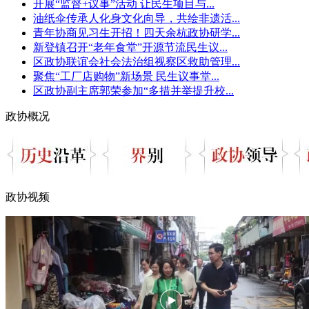
开展“监督+议事”活动 让民生项目与...
油纸伞传承人化身文化向导，共绘非遗活...
青年协商见习生开招！四天余杭政协研学...
新登镇召开“老年食堂”开源节流民生议...
区政协联谊会社会法治组视察区救助管理...
聚焦“工厂店购物”新场景 民生议事堂...
区政协副主席郭荣参加“多措并举提升校...
政协概况
政协视频