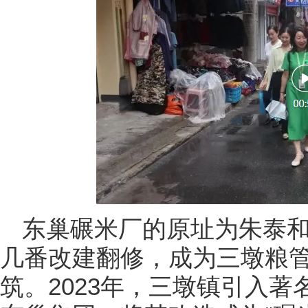
东巢碾米厂的原址为朱泰
几番改建翻修，成为三墩粮管
筑。2023年，三墩镇引入