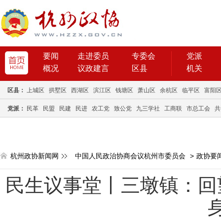
要闻
走进委员
专委会
党派
概况
议政建言
区县
机关
区县：
上城区
拱墅区
西湖区
滨江区
钱塘区
萧山区
余杭区
临平区
富阳
党派：
民革
民盟
民建
民进
农工党
致公党
九三学社
工商联
市总工会
共
杭州政协新闻网
中国人民政治协商会议杭州市委员会
>
政协要
民生议事堂丨三墩镇：回