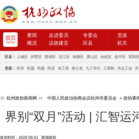
要闻
走进委员
专委会
党派
概况
议政建言
区县
机关
区县：
上城区
拱墅区
西湖区
滨江区
钱塘区
萧山区
余杭区
临平区
富阳
党派：
民革
民盟
民建
民进
农工党
致公党
九三学社
工商联
市总工会
共
杭州政协新闻网
中国人民政治协商会议杭州市委员会
>
政协要
界别“双月”活动 | 汇智
发布时间：2026-06-01 西湖政协