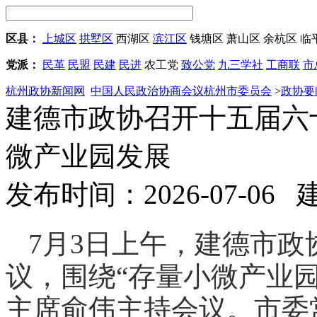
区县：
上城区
拱墅区
西湖区
滨江区
钱塘区
萧山区
余杭区
临
党派：
民革
民盟
民建
民进
农工党
致公党
九三学社
工商联
市
杭州政协新闻网
中国人民政治协商会议杭州市委员会
>
政协要
建德市政协召开十五届六
微产业园发展
发布时间：2026-07-06
7月3日上午，建德市
议，围绕“存量小微产业
主席俞伟主持会议。市委