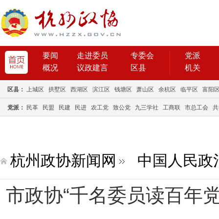
要闻
走进委员
专委会
党派
概况
议政建言
区县
机关
区县：
上城区
拱墅区
西湖区
滨江区
钱塘区
萧山区
余杭区
临平区
富阳
党派：
民革
民盟
民建
民进
农工党
致公党
九三学社
工商联
市总工会
共
杭州政协新闻网
中国人民政
市政协“千名委员读百年党