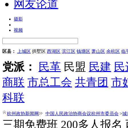
网友论道
摄影
视频
区县：
上城区
拱墅区
西湖区
滨江区
钱塘区
萧山区
余杭区
临
党派：
民革
民盟
民建
民
商联
市总工会
共青团
市
科联
杭州政协新闻网
中国人民政治协商会议杭州市委员会
>
城
三期免费班 200多人报