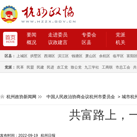
要闻
走进委员
专委会
党派
概况
议政建言
区县
机关
区县：
上城区
拱墅区
西湖区
滨江区
钱塘区
萧山区
余杭区
临平区
富阳
党派：
民革
民盟
民建
民进
农工党
致公党
九三学社
工商联
市总工会
共
杭州政协新闻网
中国人民政治协商会议杭州市委员会
>
城市杭
共富路上，
发布时间：2022-09-19 杭州日报