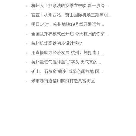
杭州人！抓紧洗晒换季衣被喽 新一股冷...
官宣！杭州西站、萧山国际机场三期等明...
明日14时，杭州地铁19号线开通运营...
全国乱穿衣模式已开启 今天杭州的你穿...
杭州机场高铁初步设计获批
用直播助力经济发展 杭州计划打造 1...
杭州最低气温降至“1”字头 天气真的...
矿山、石灰窑“蜕变”成绿色露营地 国...
米市巷街道信用赋能打造共富街区