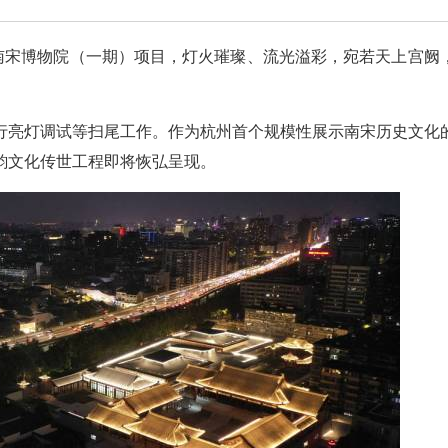
暨南宋博物院（一期）项目，灯火璀璨、流光溢彩，宛若天上宫阙
行亮灯调试等扫尾工作。作为杭州首个规模性展示南宋历史文化
韵文化传世工程即将恢弘呈现。