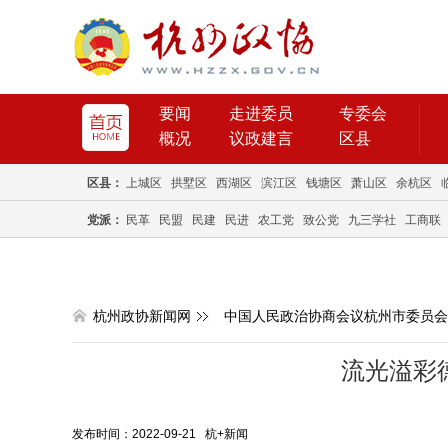
要闻
走进委员
专委会
概况
议政建言
区县
区县：
上城区
拱墅区
西湖区
滨江区
钱塘区
萧山区
余杭区
党派：
民革
民盟
民建
民进
农工党
致公党
九三学社
工商联
杭州政协新闻网
中国人民政治协商会议杭州市委员会
流光溢彩
发布时间：2022-09-21 杭+新闻