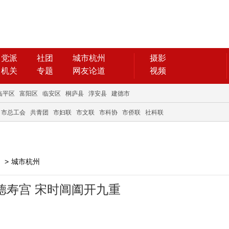
党派
社团
城市杭州
摄影
机关
专题
网友论道
视频
临平区
富阳区
临安区
桐庐县
淳安县
建德市
市总工会
共青团
市妇联
市文联
市科协
市侨联
社科联
>
城市杭州
德寿宫 宋时阊阖开九重