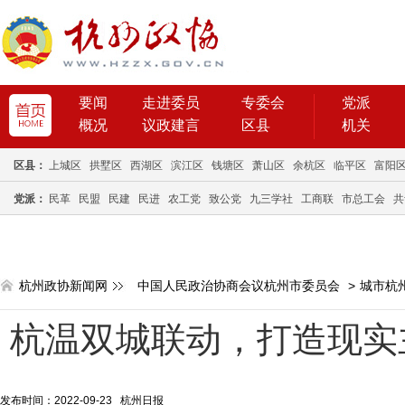
要闻
走进委员
专委会
党派
概况
议政建言
区县
机关
区县：
上城区
拱墅区
西湖区
滨江区
钱塘区
萧山区
余杭区
临平区
富阳
党派：
民革
民盟
民建
民进
农工党
致公党
九三学社
工商联
市总工会
共
杭州政协新闻网
中国人民政治协商会议杭州市委员会
>
城市杭
杭温双城联动，打造现实
发布时间：2022-09-23 杭州日报