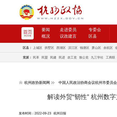
要闻
走进委员
专委会
概况
议政建言
区县
区县：
上城区
拱墅区
西湖区
滨江区
钱塘区
萧山区
余杭区
党派：
民革
民盟
民建
民进
农工党
致公党
九三学社
工商联
杭州政协新闻网
中国人民政治协商会议杭州市委员会
解读外贸“韧性” 杭州数
发布时间：2022-09-23 杭州日报