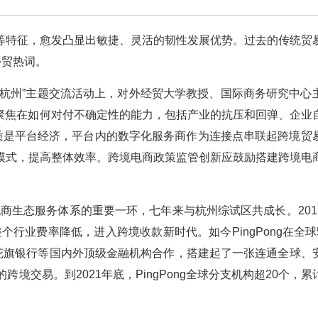
等特征，愈发凸显出敏捷、灵活的韧性发展优势。过去的传统贸
外贸热词。
性看杭州”主题交流活动上，对外经贸大学教授、国际商务研究中心
加聚焦在如何对付不确定性的能力，包括产业的抗压和回弹、企业
本质是平台经济，平台内的数字化服务商作为连接点串联起跨境贸
模式，提高整体效率。跨境电商政策监管创新应鼓励搭建跨境电
境电商生态服务体系的重要一环，七年来与杭州综试区共成长。201
整个行业费率降低，进入跨境收款新时代。如今PingPong在全球
和花旗银行等国内外顶级金融机构合作，搭建起了一张连通全球、
境交易。到2021年底，PingPong全球分支机构超20个，累