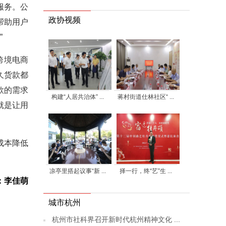
服务。公
政协视频
帮助用户
”
跨境电商
久货款都
款的需求
构建“人居共治体” ...
蒋村街道仕林社区“ ...
就是让用
成本降低
凉亭里搭起议事“新 ...
择一行，终“艺”生 ...
：李佳萌
城市杭州
杭州市社科界召开新时代杭州精神文化 ...