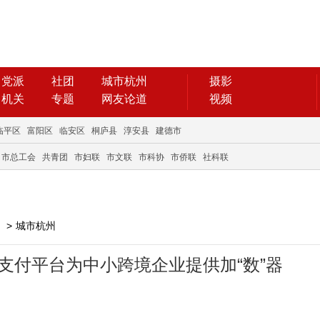
党派
社团
城市杭州
摄影
机关
专题
网友论道
视频
临平区
富阳区
临安区
桐庐县
淳安县
建德市
市总工会
共青团
市妇联
市文联
市科协
市侨联
社科联
>
城市杭州
字支付平台为中小跨境企业提供加“数”器