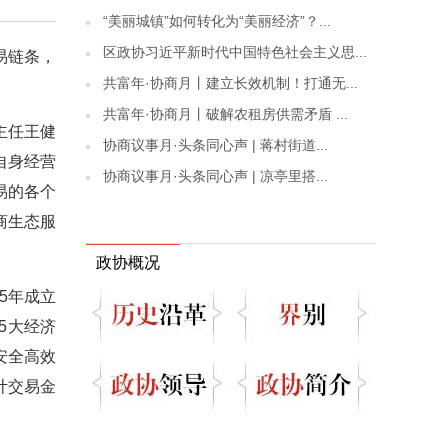
“美丽城镇”如何转化为“美丽经济”？...
区政协习近平新时代中国特色社会主义思...
易链条，
共富年·协商月丨建立长效机制！打通无...
共富年·协商月丨破解农租房供需矛盾 ...
主任王健
协商议事月·头条同心声 | 蒋村街道...
自身经营
协商议事月·头条同心声 | 凉亭里搭...
易的各个
商生态服
政协概况
5年成立
5大经济
安全高效
计交易金