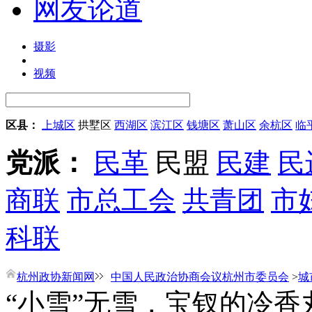
网友论道
摄影
视频
区县：
上城区
拱墅区
西湖区
滨江区
钱塘区
萧山区
余杭区
临
党派：
民革
民盟
民建
民
商联
市总工会
共青团
市
科联
杭州政协新闻网
中国人民政治协商会议杭州市委员会
>
城
“小雪”无雪，宝钗的冷