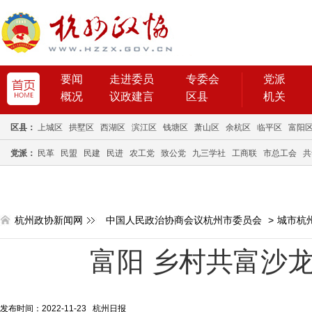
要闻
走进委员
专委会
党派
概况
议政建言
区县
机关
区县：
上城区
拱墅区
西湖区
滨江区
钱塘区
萧山区
余杭区
临平区
富阳
党派：
民革
民盟
民建
民进
农工党
致公党
九三学社
工商联
市总工会
共
杭州政协新闻网
中国人民政治协商会议杭州市委员会
>
城市杭
富阳 乡村共富沙龙
发布时间：2022-11-23 杭州日报