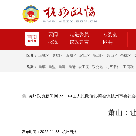
要闻
走进委员
专委会
概况
议政建言
区县
区县：
上城区
拱墅区
西湖区
滨江区
钱塘区
萧山区
余杭区
党派：
民革
民盟
民建
民进
农工党
致公党
九三学社
工商联
杭州政协新闻网
中国人民政治协商会议杭州市委员会
萧山：
发布时间：2022-11-23 杭州日报