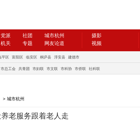
党派
社团
城市杭州
摄影
机关
专题
网友论道
视频
临平区
富阳区
临安区
桐庐县
淳安县
建德市
市总工会
共青团
市妇联
市文联
市科协
市侨联
社科联
>
城市杭州
让养老服务跟着老人走