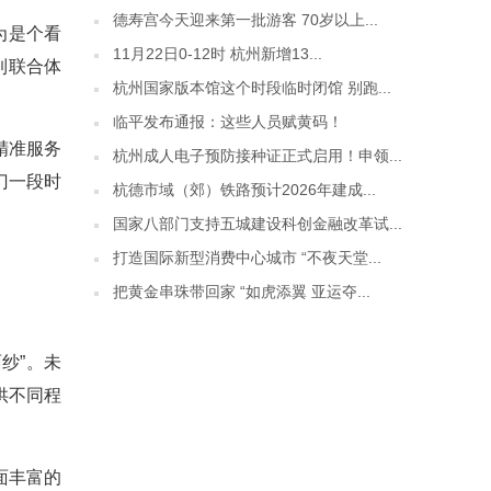
德寿宫今天迎来第一批游客 70岁以上...
为是个看
11月22日0-12时 杭州新增13...
到联合体
杭州国家版本馆这个时段临时闭馆 别跑...
临平发布通报：这些人员赋黄码！
精准服务
杭州成人电子预防接种证正式启用！申领...
门一段时
杭德市域（郊）铁路预计2026年建成...
国家八部门支持五城建设科创金融改革试...
打造国际新型消费中心城市 “不夜天堂...
把黄金串珠带回家 “如虎添翼 亚运夺...
纱”。未
供不同程
面丰富的