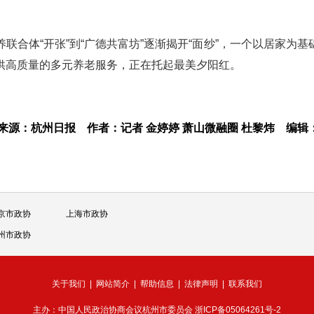
。
合体“开张”到“广德共富坊”逐渐揭开“面纱”，一个以居家为基
供高质量的多元养老服务，正在托起最美夕阳红。
来源：杭州日报
作者：记者 金婷婷 萧山微融圈 杜黎炜
编辑
京市政协
上海市政协
州市政协
关于我们
|
网站简介
|
帮助信息
|
法律声明
|
联系我们
主办：中国人民政治协商会议杭州市委员会
浙ICP备05064261号-2