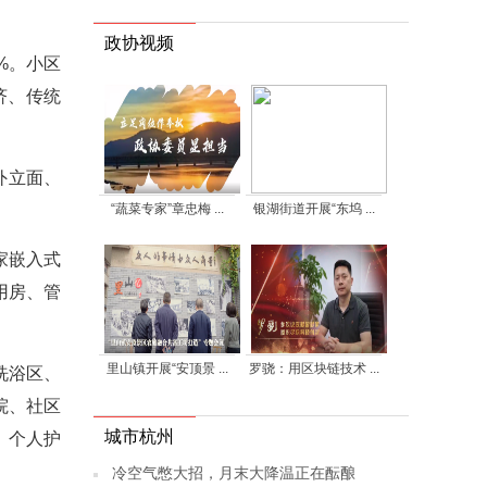
政协视频
%。小区
济、传统
外立面、
“蔬菜专家”章忠梅 ...
银湖街道开展“东坞 ...
家嵌入式
用房、管
里山镇开展“安顶景 ...
罗骁：用区块链技术 ...
洗浴区、
院、社区
城市杭州
、个人护
冷空气憋大招，月末大降温正在酝酿