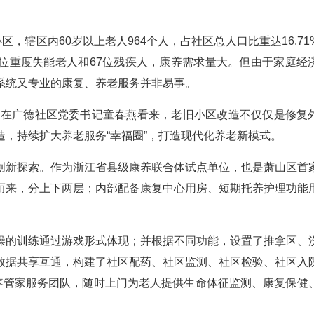
区，辖区内60岁以上老人964个人，占社区总人口比重达16.71
11位重度失能老人和67位残疾人，康养需求量大。但由于家庭经
系统又专业的康复、养老服务并非易事。
作。在广德社区党委书记童春燕看来，老旧小区改造不仅仅是修复
，持续扩大养老服务“幸福圈”，打造现代化养老新模式。
创新探索。作为浙江省县级康养联合体试点单位，也是萧山区首
而来，分上下两层；内部配备康复中心用房、短期托养护理功能
枯燥的训练通过游戏形式体现；并根据不同功能，设置了推拿区、
数据共享互通，构建了社区配药、社区监测、社区检验、社区入
康养管家服务团队，随时上门为老人提供生命体征监测、康复保健