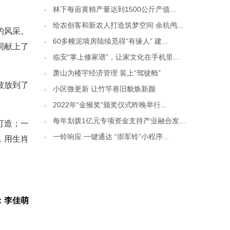
林下每亩黄精产量达到1500公斤产值...
给农创客和新农人打造筑梦空间 余杭鸬...
周的风采。
60多幢泥墙房陆续觅得“有缘人” 建...
同献上了
临安“掌上修家谱”，让家文化在手机里...
萧山为楼宇经济管理 装上“驾驶舱”
被放到了
小区微更新 让竹竿巷旧貌焕新颜
2022年“金猴奖”颁奖仪式昨晚举行...
每年划拨1亿元专项资金支持产业融合发...
打造；一
一铃响应 一键通达 “崇军铃”小程序...
，用生肖
：李佳萌