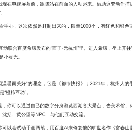
出现在电视屏幕前，跟随站在前面的人动起来。借助这套动作捕
”。
盒手办，这次依然是赶制出来的，限量1000个，有红色和银色
动联合百度希壤发布的“西子·元杭州”里。进入希壤，坐上开往“
是小灵光。
因温暖而美好”的理念，它是《都市快报》；2021年，杭州人的
是“橙柿互动”。
”里，你可以通过自己的数字分身游览西湖各大景点，去美术馆、
、沈括、黄公望等NPC，与他们互动交流。
你可以尝试动手画两笔，用百度AI来修复他的旷世名作《富春山