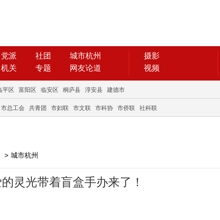
党派
社团
城市杭州
摄影
机关
专题
网友论道
视频
临平区
富阳区
临安区
桐庐县
淳安县
建德市
市总工会
共青团
市妇联
市文联
市科协
市侨联
社科联
>
城市杭州
爱的灵光带着盲盒手办来了！