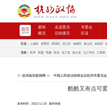
要闻
走进委员
专委会
概况
议政建言
区县
区县：
上城区
拱墅区
西湖区
滨江区
钱塘区
萧山区
余杭区
党派：
民革
民盟
民建
民进
农工党
致公党
九三学社
工商联
杭州政协新闻网
中国人民政治协商会议杭州市委员会
酷酷又有点可
发布时间：2022-11-25 都市快报