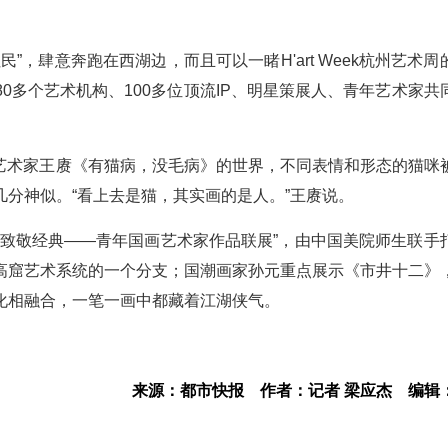
民”，肆意奔跑在西湖边，而且可以一睹H'art Week杭州艺术
0多个艺术机构、100多位顶流IP、明星策展人、青年艺术家共
，艺术家王赓《有猫病，没毛病》的世界，不同表情和形态的猫咪
分神似。“看上去是猫，其实画的是人。”王赓说。
“致敬经典——青年国画艺术家作品联展”，由中国美院师生联手
高窟艺术系统的一个分支；国潮画家孙元重点展示《市井十二》
化相融合，一笔一画中都藏着江湖侠气。
来源：都市快报
作者：记者 梁应杰
编辑