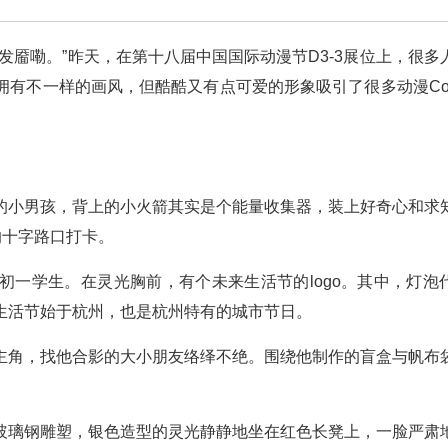
发靥嘞。”昨天，在第十八届中国国际动漫节D3-3展位上，很多
有不一样的画风，但酷酷又有点可爱的形象吸引了很多动漫Cos
的小男孩，背上的小火箭其实是个能量收集器，装上好奇心和求
的十字路口打卡。
初一学生。在灵光胸前，有个未来生活节的logo。其中，灯泡
生活节始于杭州，也是杭州特有的城市节日。
主角，找他合影的大小朋友络绎不绝。围绕他制作的盲盒与帆布
玻璃钢雕塑，银色造型的灵光静静地坐在红色长凳上，一脸严肃