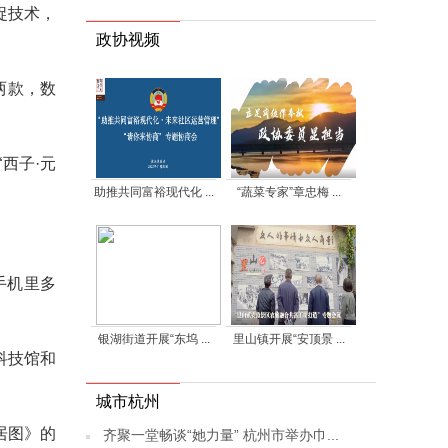
捉技术，
政协视频
两款，数
西子·元
助推共同富裕现代化 ...
“蔬菜专家”章忠梅 ...
手机里多
银湖街道开展“东坞 ...
里山镇开展“安顶景 ...
科技馆和
城市杭州
居图》的
齐聚一堂畅谈“她力量” 杭州市举办巾...