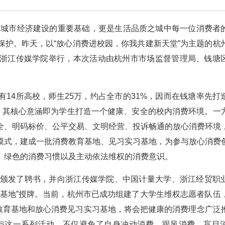
是城市经济建设的重要基础，更是生活品质之城中每一位消费者
保护。昨天，以“放心消费进校园，你我共建新天堂”为主题的杭
浙江传媒学院举行，本次活动由杭州市市场监督管理局、钱塘
14所高校，师生25万，约占全市的31%，因而在钱塘率先打
”，其核心意涵即为学生打造一个健康、安全的校内消费环境。一
全、明码标价、公平交易、文明经营、投诉畅通的放心消费环境
模式，建成一批消费教育基地、见习实习基地，为参与放心消费
、绿色的消费习惯以及主动依法维权的消费意识。
者颁发了聘书，并向浙江传媒学院、中国计量大学、浙江经贸职
育基地”授牌。当前，杭州市已成功组建了大学生维权志愿者队伍
费教育基地和放心消费见习实习基地，将会把健康的消费理念广泛
与这一系列活动，不仅避免了自身冲动消费、跟风消费、盲目