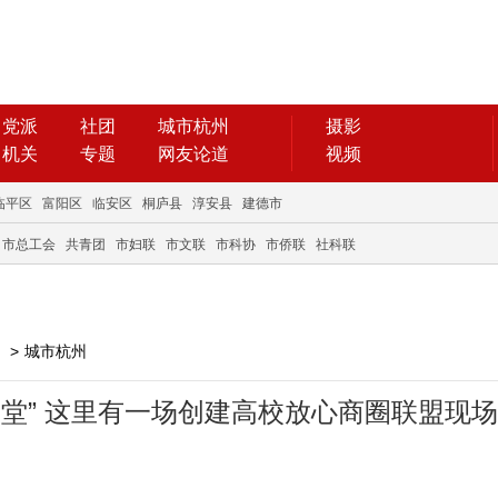
党派
社团
城市杭州
摄影
机关
专题
网友论道
视频
临平区
富阳区
临安区
桐庐县
淳安县
建德市
市总工会
共青团
市妇联
市文联
市科协
市侨联
社科联
>
城市杭州
堂” 这里有一场创建高校放心商圈联盟现