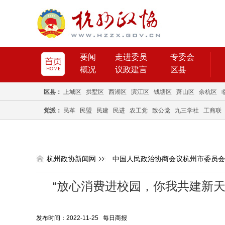
要闻
走进委员
专委会
概况
议政建言
区县
区县：
上城区
拱墅区
西湖区
滨江区
钱塘区
萧山区
余杭区
党派：
民革
民盟
民建
民进
农工党
致公党
九三学社
工商联
杭州政协新闻网
中国人民政治协商会议杭州市委员会
“放心消费进校园，你我共建新天
发布时间：2022-11-25 每日商报