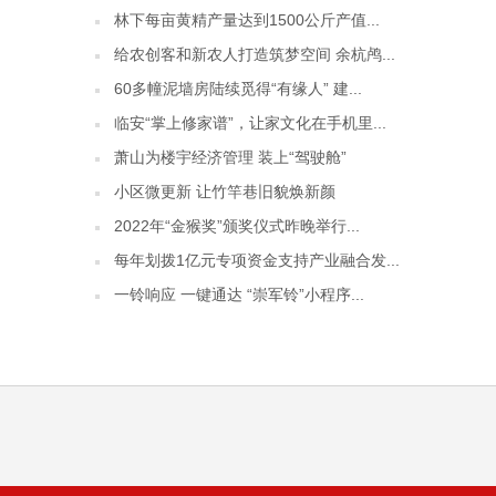
林下每亩黄精产量达到1500公斤产值...
给农创客和新农人打造筑梦空间 余杭鸬...
60多幢泥墙房陆续觅得“有缘人” 建...
临安“掌上修家谱”，让家文化在手机里...
萧山为楼宇经济管理 装上“驾驶舱”
小区微更新 让竹竿巷旧貌焕新颜
2022年“金猴奖”颁奖仪式昨晚举行...
每年划拨1亿元专项资金支持产业融合发...
一铃响应 一键通达 “崇军铃”小程序...