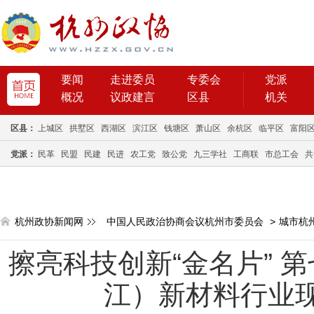
要闻
走进委员
专委会
党派
概况
议政建言
区县
机关
区县：
上城区
拱墅区
西湖区
滨江区
钱塘区
萧山区
余杭区
临平区
富阳
党派：
民革
民盟
民建
民进
农工党
致公党
九三学社
工商联
市总工会
共
杭州政协新闻网
中国人民政治协商会议杭州市委员会
>
城市杭
擦亮科技创新“金名片” 
江）新材料行业