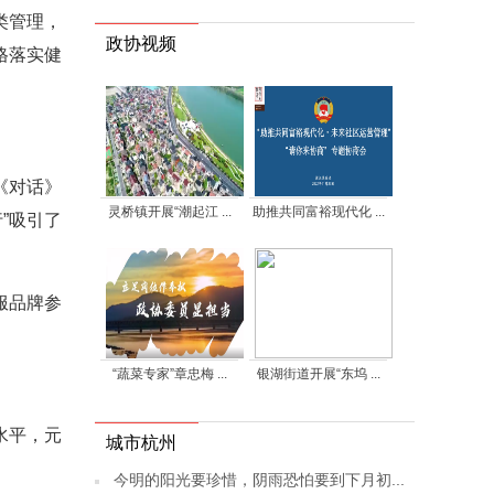
类管理，
政协视频
格落实健
《对话》
灵桥镇开展“潮起江 ...
助推共同富裕现代化 ...
”吸引了
服品牌参
“蔬菜专家”章忠梅 ...
银湖街道开展“东坞 ...
水平，元
城市杭州
今明的阳光要珍惜，阴雨恐怕要到下月初...