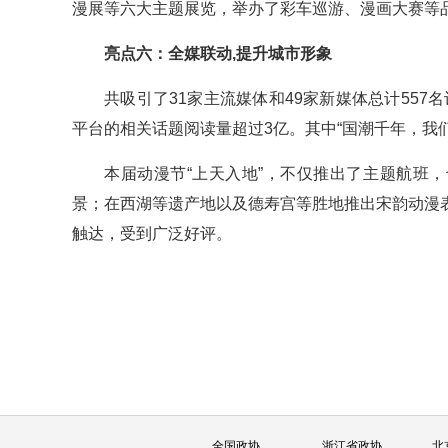
漫展等六大主题展览，举办了彩车巡游、漫画大赛等
亮点六：全媒联动,提升城市形象
共吸引了31家主流媒体和49家新媒体总计557
平台的相关话题阅读量超过3亿。其中“国潮千年，我
本届动漫节“上天入地”，不仅推出了主题航班
景；在西湖等遗产地以及德寿宫等胜地推出宋韵动漫
触达，受到广泛好评。
全国政协
浙江省政协
北