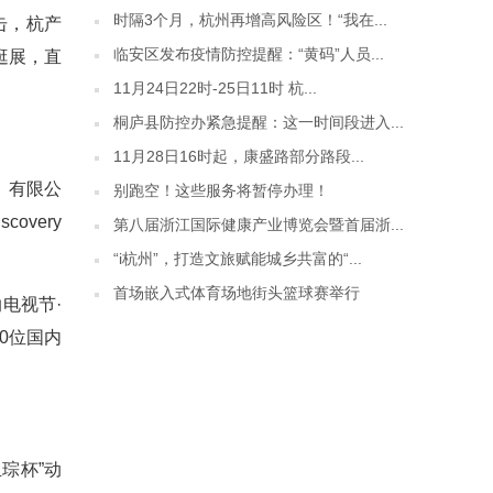
时隔3个月，杭州再增高风险区！“我在...
击，杭产
临安区发布疫情防控提醒：“黄码”人员...
逛展，直
11月24日22时-25日11时 杭...
桐庐县防控办紧急提醒：这一时间段进入...
11月28日16时起，康盛路部分路段...
）有限公
别跑空！这些服务将暂停办理！
very
第八届浙江国际健康产业博览会暨首届浙...
“i杭州”，打造文旅赋能城乡共富的“...
首场嵌入式体育场地街头篮球赛举行
电视节·
0位国内
琮杯”动