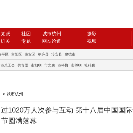
党派
社团
城市杭州
摄影
机关
专题
网友论道
视频
临平区
富阳区
临安区
桐庐县
淳安县
建德市
市总工会
共青团
市妇联
市文联
市科协
市侨联
社科联
>
城市杭州
过1020万人次参与互动 第十八届中国国
节圆满落幕