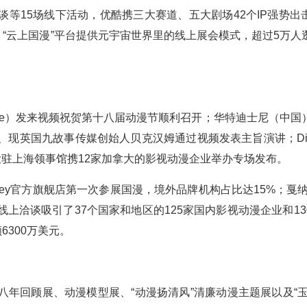
等15场线下活动，优酷携三大赛道、五大剧场42个IP强势出
；“云上国漫”平台提供元宇宙世界里的线上展会模式，超过5万人
Morse）发来视频祝贺第十八届动漫节顺利召开；华特迪士尼（中国
英国九故事传媒创始人贝克汉姆通过视频发表主旨演讲；Disco
大驻上海领事馆携12家加拿大的影视动漫企业举办专场发布。
sney官方旗舰店第一次参展国漫，境外品牌机构占比达15%；戛纳
上洽谈吸引了37个国家和地区的125家国内影视动漫企业和13
6300万美元。
年回顾展、动漫模型展、“动漫扬清风”清廉动漫主题展以及“玉