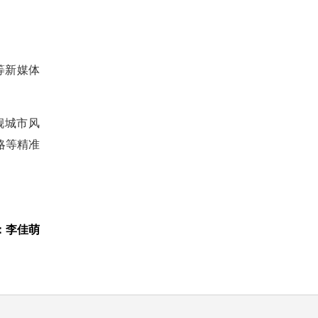
等新媒体
靓城市风
略等精准
：李佳萌