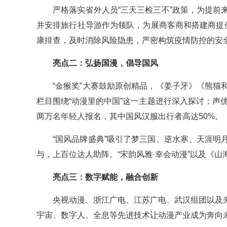
严格落实省外人员“三天三检三不”政策，为提
并安排旅行社导游作为领队，为展商客商和搭建商提
康排查，及时消除风险隐患，严密构筑疫情防控的安
亮点二：弘扬国漫，倡导国风
“金猴奖”大赛鼓励原创精品，《姜子牙》《熊
栏目围绕“动漫里的中国”这一主题进行深入探讨；声优
两万名年轻人报名，其中国风汉服出行者高达50%。
“国风品牌盛典”吸引了梦三国、逆水寒、天涯
与，上百位达人助阵。“宋韵风雅·幸会动漫”以及《
亮点三：数字赋能，融合创新
央视动漫、浙江广电、江苏广电、武汉组团以及
宇宙、数字人、全息等先进技术让动漫产业成为奔向