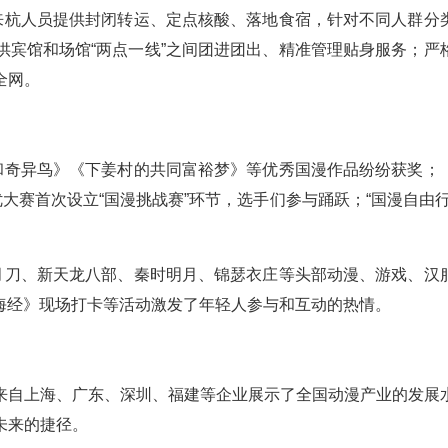
前来杭人员提供封闭转运、定点核酸、落地食宿，针对不同人群分
供宾馆和场馆“两点一线”之间团进团出、精准管理贴身服务；严
全网。
猫和奇异鸟》《下姜村的共同富裕梦》等优秀国漫作品纷纷获奖；
大赛首次设立“国漫挑战赛”环节，选手们参与踊跃；“国漫自由行
明月刀、新天龙八部、秦时明月、锦瑟衣庄等头部动漫、游戏、汉
山海经》现场打卡等活动激发了年轻人参与和互动的热情。
来自上海、广东、深圳、福建等企业展示了全国动漫产业的发展
未来的捷径。