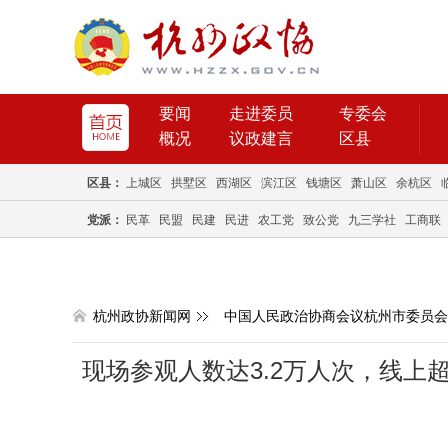
要闻
走进委员
专委会
概况
议政建言
区县
区县：
上城区
拱墅区
西湖区
滨江区
钱塘区
萧山区
余杭区
党派：
民革
民盟
民建
民进
农工党
致公党
九三学社
工商联
杭州政协新闻网
中国人民政治协商会议杭州市委员会
现场参观人数达3.2万人次，线上超