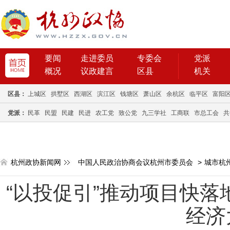
要闻
走进委员
专委会
党派
概况
议政建言
区县
机关
区县：
上城区
拱墅区
西湖区
滨江区
钱塘区
萧山区
余杭区
临平区
富阳
党派：
民革
民盟
民建
民进
农工党
致公党
九三学社
工商联
市总工会
共
杭州政协新闻网
中国人民政治协商会议杭州市委员会
>
城市杭
“以投促引”推动项目快落
经济