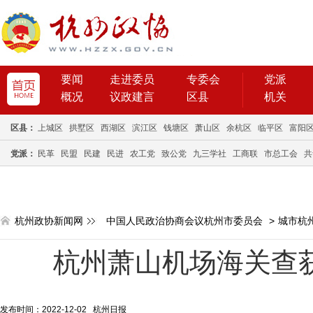
要闻
走进委员
专委会
党派
概况
议政建言
区县
机关
区县：
上城区
拱墅区
西湖区
滨江区
钱塘区
萧山区
余杭区
临平区
富阳
党派：
民革
民盟
民建
民进
农工党
致公党
九三学社
工商联
市总工会
共
杭州政协新闻网
中国人民政治协商会议杭州市委员会
>
城市杭
杭州萧山机场海关查获
发布时间：2022-12-02 杭州日报