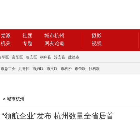
党派
社团
城市杭州
摄影
机关
专题
网友论道
视频
临平区
富阳区
临安区
桐庐县
淳安县
建德市
市总工会
共青团
市妇联
市文联
市科协
市侨联
社科联
>
城市杭州
“领航企业”发布 杭州数量全省居首