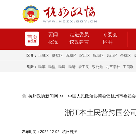
要闻
走进委员
专委会
概况
议政建言
区县
区县：
上城区
拱墅区
西湖区
滨江区
钱塘区
萧山区
余杭区
党派：
民革
民盟
民建
民进
农工党
致公党
九三学社
工商联
杭州政协新闻网
中国人民政治协商会议杭州市委员会
浙江本土民营跨国公司
发布时间：2022-12-02 杭州日报