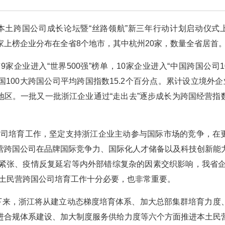
本土跨国公司成长论坛暨“丝路领航”新三年行动计划启动仪式
50家上榜企业分布在全省8个地市，其中杭州20家，数量全省居首
9家企业进入“世界500强”榜单，10家企业进入“中国跨国公司1
国100大跨国公司平均跨国指数15.2个百分点。累计设立境外企业
和地区。一批又一批浙江企业通过“走出去”逐步成长为跨国经营指
国公司培育工作，坚定支持浙江企业主动参与国际市场的竞争，在
营跨国公司在品牌国际竞争力、国际化人才储备以及科技创新能
紧张、疫情反复延宕等内外部错综复杂的因素交织影响，我省企
本土民营跨国公司培育工作十分必要，也非常重要。
接下来，浙江将从建立动态梯度培育体系、加大总部集群培育力度
进合规体系建设、加大制度服务供给力度等六个方面推进本土民