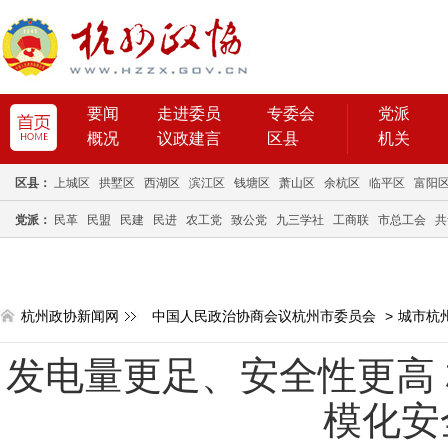
要闻
走进委员
专委会
党派
概况
议政建言
区县
机关
区县：
上城区
拱墅区
西湖区
滨江区
钱塘区
萧山区
余杭区
临平区
富阳
党派：
民革
民盟
民建
民进
农工党
致公党
九三学社
工商联
市总工会
共
杭州政协新闻网
中国人民政治协商会议杭州市委员会
>
城市杭
发电量更足、安全性更高
模化安