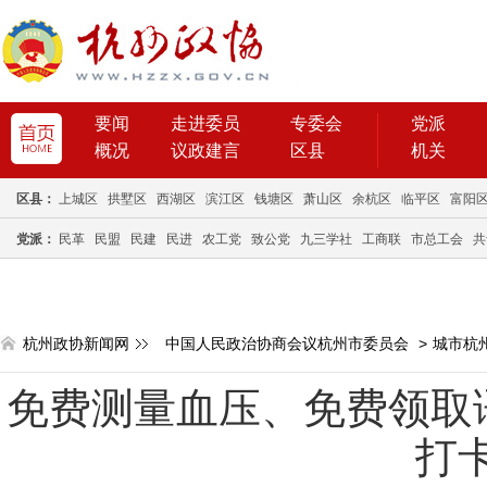
要闻
走进委员
专委会
党派
概况
议政建言
区县
机关
区县：
上城区
拱墅区
西湖区
滨江区
钱塘区
萧山区
余杭区
临平区
富阳
党派：
民革
民盟
民建
民进
农工党
致公党
九三学社
工商联
市总工会
共
杭州政协新闻网
中国人民政治协商会议杭州市委员会
>
城市杭
免费测量血压、免费领取
打