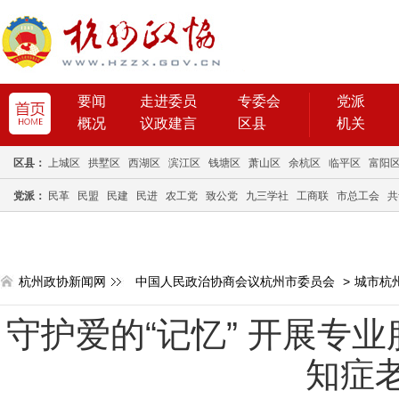
要闻
走进委员
专委会
党派
概况
议政建言
区县
机关
区县：
上城区
拱墅区
西湖区
滨江区
钱塘区
萧山区
余杭区
临平区
富阳
党派：
民革
民盟
民建
民进
农工党
致公党
九三学社
工商联
市总工会
共
杭州政协新闻网
中国人民政治协商会议杭州市委员会
>
城市杭
守护爱的“记忆” 开展专
知症