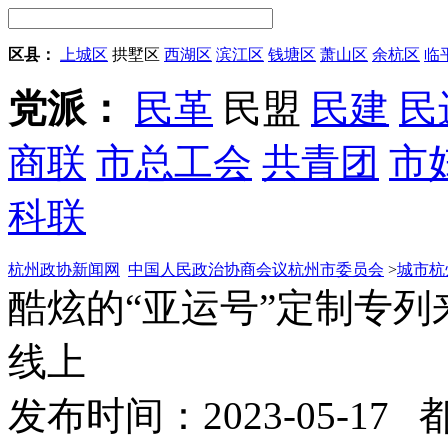
区县：
上城区
拱墅区
西湖区
滨江区
钱塘区
萧山区
余杭区
临
党派：
民革
民盟
民建
民
商联
市总工会
共青团
市
科联
杭州政协新闻网
中国人民政治协商会议杭州市委员会
>
城市杭
酷炫的“亚运号”定制专列
线上
发布时间：2023-05-17