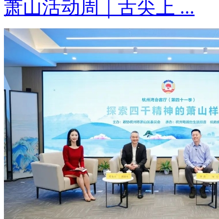
萧山活动周｜舌尖上 ...