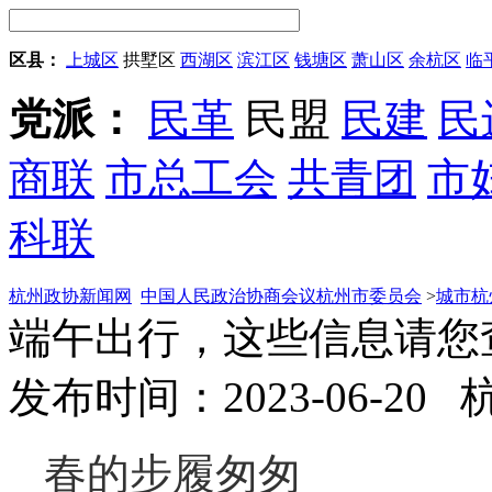
区县：
上城区
拱墅区
西湖区
滨江区
钱塘区
萧山区
余杭区
临
党派：
民革
民盟
民建
民
商联
市总工会
共青团
市
科联
杭州政协新闻网
中国人民政治协商会议杭州市委员会
>
城市杭
端午出行，这些信息请您
发布时间：2023-06-20
春的步履匆匆