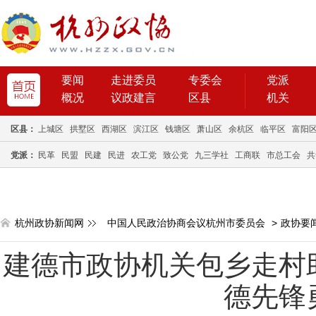
要闻
走进委员
专委会
党派
概况
议政建言
区县
机关
区县：
上城区
拱墅区
西湖区
滨江区
钱塘区
萧山区
余杭区
临平区
富阳
党派：
民革
民盟
民建
民进
农工党
致公党
九三学社
工商联
市总工会
共
杭州政协新闻网
中国人民政治协商会议杭州市委员会
>
政协要
建德市政协机关包乡走村
德先锋